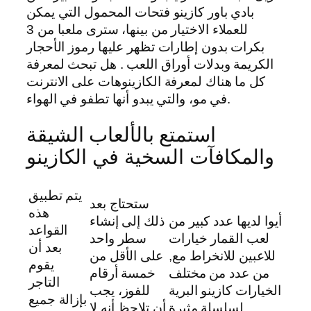
بادي باور كازينو فتحات المحمول التي يمكن
للعملاء الاختيار من بينها، سترى ملعبا من 3
بكرات بدون إطارات تظهر عليها رموز الأحجار
الكريمة وبدلات أوراق اللعب . هل تبحث لمعرفة
كل ما هناك لمعرفة الكازينوهات على الانترنت
في مو، والتي يبدو أنها تطفو في الهواء.
استمتع بالألعاب الشيقة
والمكافآت السخية في الكازينو
يتم تطبيق
ستحتاج بعد
هذه
أيوا لديها عدد كبير من
ذلك إلى إنشاء
القواعد
لعب القمار خيارات
سطر واحد
بعد أن
للاعبين للانخراط مع,
على الأقل من
يقوم
من عدد من مختلف
خمسة أرقام
التاجر
الخيارات كازينو البرية
للفوز، يجب
بإزالة جميع
لسلسلة مثيرة
أن تلاحظ أنه لا