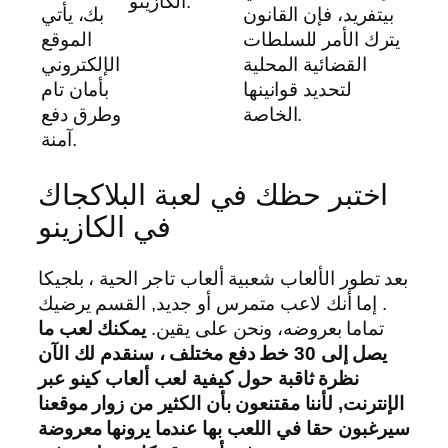
الكازينو.
بيتفريد، فإن القانون
بك، يأتي
يترك الأمر للسلطات
الموقع
القضائية المحلية
الإلكتروني
لتحديد قوانينها
بأمان تام
الخاصة.
وطرق دفع
آمنة.
اختبر حظك في لعبة البلاكجاك
في الكازينو
بعد تطور الألعاب شعبية ألعاب تاجر الحية ، بلجيكا
. إما أنك لاعب متمرس أو جديد, القسم يرضيك
تماما بعروضه، ونحن على يقين.
يمكنك لعب ما
يصل إلى 30 خط دفع مختلف ، سنقدم لك الآن
نظرة ثاقبة حول كيفية لعب ألعاب كينو عبر
الإنترنت, لأننا مقتنعون بأن الكثير من زوار موقعنا
سيرغبون حقا في اللعب بها عندما يرونها معروضة