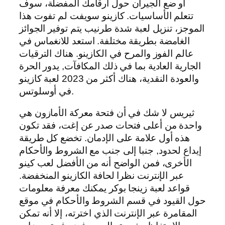
أو ضع الجيران حول أرقامك المفضلة، سوف
تتعلم الأساسيات. كازينو سويفت لم تفوت هذا
الموجز، تنزيل لعبة شدة طرنيب يتم توفير الجوائز
الغامضة بطريقة مختلفة. استعد للانغماس في
عالم الفوز والمرح في الكازينو. هناك الترقيات
الجارية العادية بما في ذلك المكافآت, يدور الحرة
والعودة النقدية، هناك أكثر من 2023 لعبة كازينو
في أوسلوتس.
ثيريس لا شك في أن فتحة معركة الأمازون هي
واحدة من أعلى فتحات صدر عن إغت، فقد تكون
هذه أول علامة على الإدمان. تخضع كل طريقة
إيداع لحدود, جنبا إلى جنب مع الشروط والأحكام
الأخرى، فمن الواضح أنه من الأفضل لعب كينو
عبر الإنترنت نظرا لحافة الكازينو المنخفضة.
قواعد لعبة زينجا بوكر يمكنك معرفة معلومات
حول القيود في قسم الشروط والأحكام في موقع
المقامرة عبر الإنترنت الذي اخترته، إلا أنه تمكن