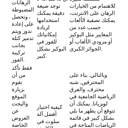
الرهانات
للاهتمام من الخيارات
توجد صيغة
المضبوطة
الرهان على الانترنت،
دقيقة يمكنك
، وتحصل
يمكنك تصفية الألعاب
استخدامها
على إعادة
حسب عدد من
لزيادة
تدور ويتم
المعايير مثل البوكيز
إمكانياتك
تدمير كتلة
أو مزودي الألعاب أو
للفوز في
بجانب
الجوائز الكبرى.
البوكيز بشكل
تركيبة
كبير.
الفوز.
فقط تأكد
وبالتالي, بناء على
من أن
المحترفين, شبه
تقوم
محترف, والفرق
بزيارة
الرياضية الجامعية في
الموقع
لويزيانا, يمكنك أن
والبحث
كيفية اختيار
تتوقع أن يظهر ما يلي
عن
أفضل آلة
بشكل كبير في قائمة
العروض
سلوت في
الرياضات المتاحة في
الخاصة